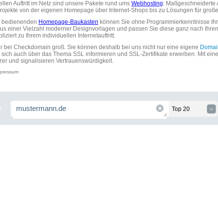
uellen Auftritt im Netz sind unsere Pakete rund ums
Webhosting
: Maßgeschneiderte A
tprojekte von der eigenen Homepage über Internet-Shops bis zu Lösungen für gr
zu bedienenden
Homepage-Baukasten
können Sie ohne Programmierkenntnisse Ihre
aus einer Vielzahl moderner Designvorlagen und passen Sie diese ganz nach Ihre
ziert zu Ihrem individuellen Internetauftritt.
ir bei Checkdomain groß. Sie können deshalb bei uns nicht nur eine eigene
Domai
 sich auch über das Thema SSL informieren und SSL-Zertifikate erwerben. Mit ein
zer und signalisieren Vertrauenswürdigkeit.
pressum
.
Top 20